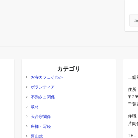
Sea
カテゴリ
お寺カフェそわか
上総
ボランティア
住所
〒29
不動さま関係
千葉県
取材
住職
天台宗関係
片岡
座禅・写経
TEL
晋山式