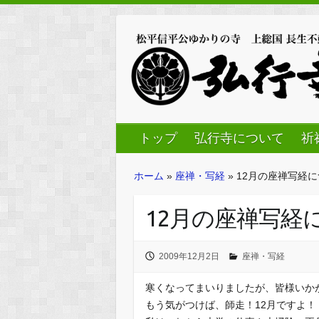
トップ
弘行寺について
祈
ホーム
»
座禅・写経
»
12月の座禅写経
12月の座禅写経
2009年12月2日
座禅・写経
寒くなってまいりましたが、皆様いか
もう気がつけば、師走！12月ですよ！