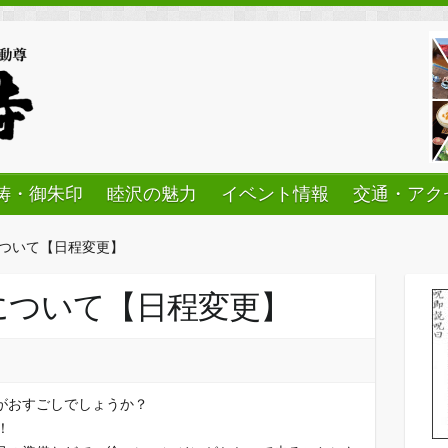
祷・御朱印
睦沢の魅力
イベント情報
交通・アク
について【日程変更】
について【日程変更】
がおすごしでしょうか？
！