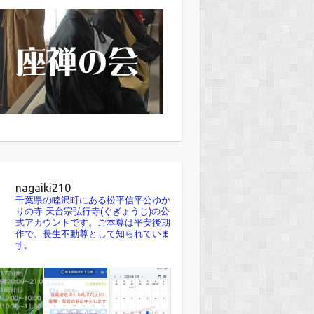
nagaiki210
千葉県の睦沢町にある松平信平公ゆか
りの寺 天台宗弘行寺(ぐぎょうじ)の公
式アカウントです。ご本尊は平安後期
作で、長生不動尊として知られていま
す。