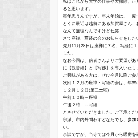
私はこれから大学の仕事や大掃除、正
ると思います。
毎年思うんですが、年末年始は、一度
とくに最近は越前にある加賀屋さん、
なんて無理なんですけどね笑
さて座禅、写経の会のお知らせをした
先月11月28日は座禅に７名、写経に
した。
なお今回は、信者さんよりご要望があ
に【観音経】と【写佛】を導入いたし
ご興味がある方は、ぜひ今月以降ご参
次回１２月の座禅・写経の会は、年末
１２月１２日(第二土曜)
午前１０時～座禅
午後２時 ～写経
とさせていただきました。ご了承くだ
宗派、市内外問わずどなたでも、参加
い。
余談ですが、当寺では今月から暖房を