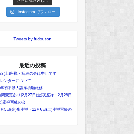
さらに読み込む...
Instagram でフォロー
Tweets by fudouson
最近の投稿
/27(土)座禅・写経の会は中止です
レンダーについて
年初不動大護摩祈願厳修
時間変更あり]2月27日(金)夜座禅・2月28日
土)座禅写経の会
2月5日(金)夜座禅・12月6日(土)座禅写経の