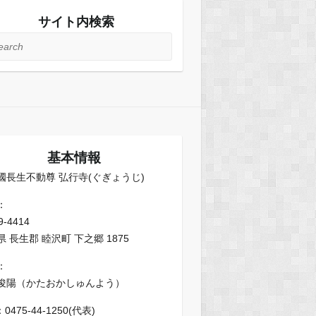
サイト内検索
rch
基本情報
國長生不動尊 弘行寺(ぐぎょうじ)
：
9-4414
 長生郡 睦沢町 下之郷 1875
：
俊陽（かたおかしゅんよう）
：0475-44-1250(代表)