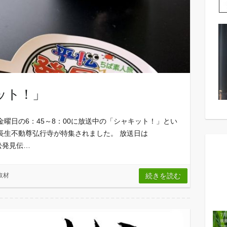
ット！」
曜日の6：45～8：00に放送中の「シャキット！」とい
長生不動尊弘行寺が特集されました。 放送日は
平松発見伝…
取材
続きを読む