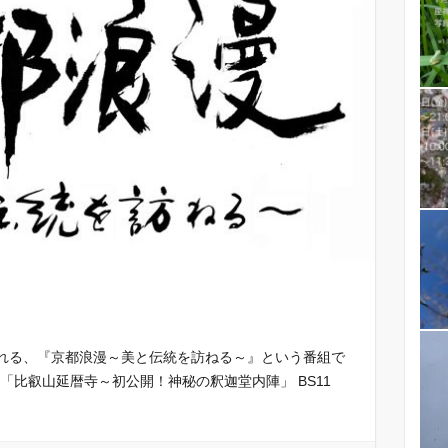
送される、『京都浪漫～美と伝統を訪ねる～』という番組で
回「比叡山延暦寺～初公開！神秘の釈迦堂内陣」 BS11