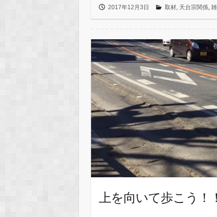
2017年12月3日
取材
,
天台宗関係
,
雑
上を向いて歩こう！