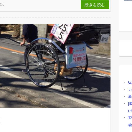
記
続きを読む
6
カ
新
[
(
1
！
会