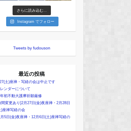
さらに読み込む...
Instagram でフォロー
Tweets by fudouson
最近の投稿
/27(土)座禅・写経の会は中止です
レンダーについて
年初不動大護摩祈願厳修
時間変更あり]2月27日(金)夜座禅・2月28日
土)座禅写経の会
2月5日(金)夜座禅・12月6日(土)座禅写経の