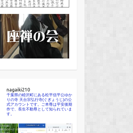
nagaiki210
千葉県の睦沢町にある松平信平公ゆか
りの寺 天台宗弘行寺(ぐぎょうじ)の公
式アカウントです。ご本尊は平安後期
作で、長生不動尊として知られていま
す。