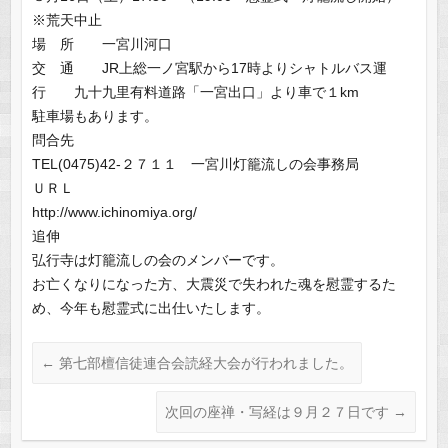
※荒天中止
場 所 一宮川河口
交 通 JR上総一ノ宮駅から17時よりシャトルバス運
行 九十九里有料道路「一宮出口」より車で１km
駐車場もあります。
問合先
TEL(0475)42-２７１１ 一宮川灯籠流しの会事務局
ＵＲＬ
http://www.ichinomiya.org/
追伸
弘行寺は灯籠流しの会のメンバーです。
お亡くなりになった方、大震災で失われた魂を慰霊するた
め、今年も慰霊式に出仕いたします。
←
第七部檀信徒連合会読経大会が行われました。
次回の座禅・写経は９月２７日です
→