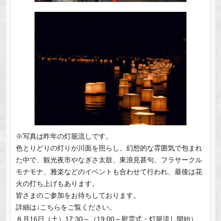
※写真は昨年の灯籠流しです。
色とりどりの灯りが川面を照らし、幻想的な雰囲気で包まれ
た中で、観光夜市やなぎさ太鼓、東浪見甚句、フラサークル
モナモナ、雅楽などのイベントも合わせて行われ、最後は花
火の打ち上げもあります。
皆さまのご参加をお待ちしております。
詳細は↓こちらをご覧ください。
８月16日（土）17:30～（19:00～慰霊式・灯籠流し開始）