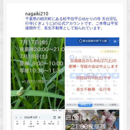
nagaiki210
千葉県の睦沢町にある松平信平公ゆかりの寺 天台宗弘
行寺(ぐぎょうじ)の公式アカウントです。ご本尊は平安
後期作で、長生不動尊として知られています。