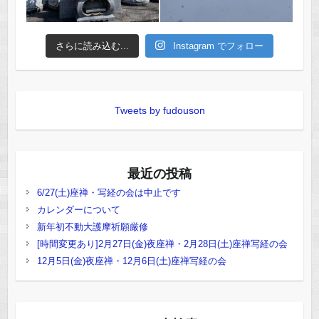
さらに読み込む...
Instagram でフォロー
Tweets by fudouson
最近の投稿
6/27(土)座禅・写経の会は中止です
カレンダーについて
新年初不動大護摩祈願厳修
[時間変更あり]2月27日(金)夜座禅・2月28日(土)座禅写経の会
12月5日(金)夜座禅・12月6日(土)座禅写経の会