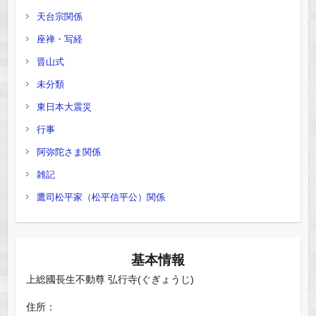
天台宗関係
座禅・写経
晋山式
未分類
東日本大震災
行事
阿弥陀さま関係
雑記
鷹司松平家（松平信平公）関係
基本情報
上総國長生不動尊 弘行寺(ぐぎょうじ)
住所：