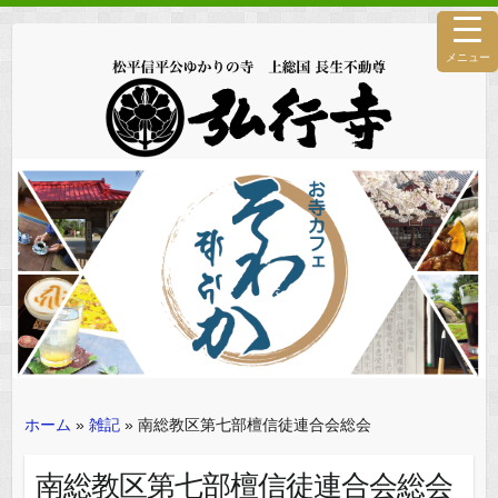
メニュー
ホーム
»
雑記
»
南総教区第七部檀信徒連合会総会
南総教区第七部檀信徒連合会総会