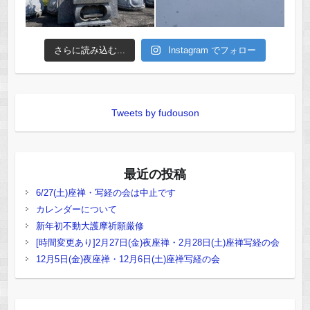
さらに読み込む...
Instagram でフォロー
Tweets by fudouson
最近の投稿
6/27(土)座禅・写経の会は中止です
カレンダーについて
新年初不動大護摩祈願厳修
[時間変更あり]2月27日(金)夜座禅・2月28日(土)座禅写経の会
12月5日(金)夜座禅・12月6日(土)座禅写経の会