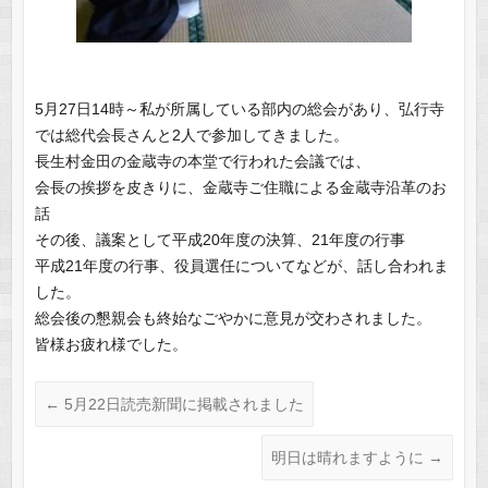
5月27日14時～私が所属している部内の総会があり、弘行寺
では総代会長さんと2人で参加してきました。
長生村金田の金蔵寺の本堂で行われた会議では、
会長の挨拶を皮きりに、金蔵寺ご住職による金蔵寺沿革のお
話
その後、議案として平成20年度の決算、21年度の行事
平成21年度の行事、役員選任についてなどが、話し合われま
した。
総会後の懇親会も終始なごやかに意見が交わされました。
皆様お疲れ様でした。
←
5月22日読売新聞に掲載されました
明日は晴れますように
→