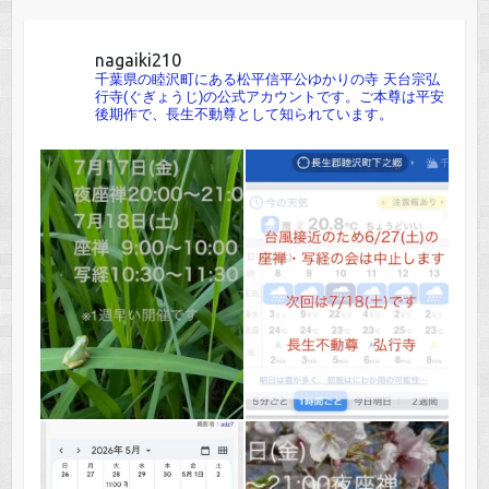
nagaiki210
千葉県の睦沢町にある松平信平公ゆかりの寺 天台宗弘
行寺(ぐぎょうじ)の公式アカウントです。ご本尊は平安
後期作で、長生不動尊として知られています。