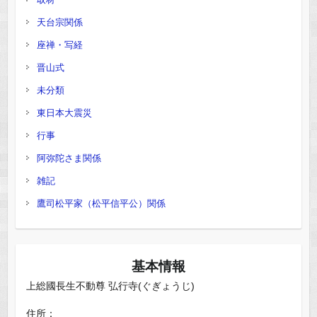
天台宗関係
座禅・写経
晋山式
未分類
東日本大震災
行事
阿弥陀さま関係
雑記
鷹司松平家（松平信平公）関係
基本情報
上総國長生不動尊 弘行寺(ぐぎょうじ)
住所：