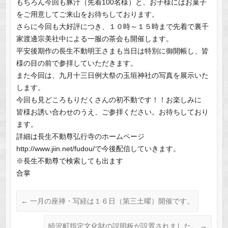
もちろん今回も豚汁（先着100名様）と、お子様にはお菓子
をご用意してご来山をお待ちしております。
さらに今回も大好評につき、１０時～１５時まで先着で裏千
家渡邊宗美社中による一服の茶会も開催します。
平安後期作の長生不動明王さまも当日は特別に御開帳し、皆
様の目の前で参拝していただきます。
また今回は、九月十三日例大祭の玉垣神社の写真を展示いた
します。
今回も見どころもりだくさんの初不動です！！お楽しみに
皆様お誘い合わせのうえ、ご参拝ください。お待ちしており
ます。
詳細は長生不動尊弘行寺のホームページ
http://www.jiin.net/fudou/で今後配信していきます。
※長生不動尊で検索しても出ます
合掌
←
一月の座禅・写経は１６日（第三土曜）開催です。
睦沢町指定文化財の説明板が設置されました。
→