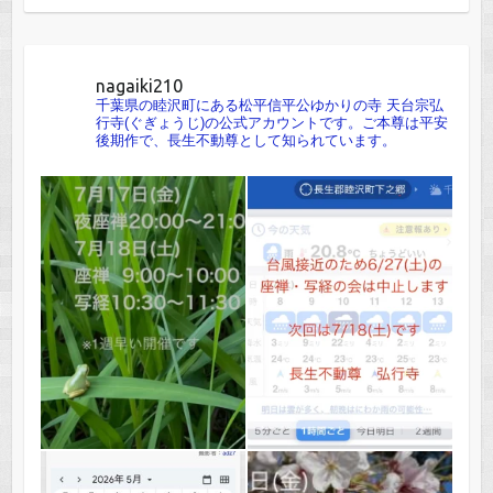
nagaiki210
千葉県の睦沢町にある松平信平公ゆかりの寺 天台宗弘
行寺(ぐぎょうじ)の公式アカウントです。ご本尊は平安
後期作で、長生不動尊として知られています。