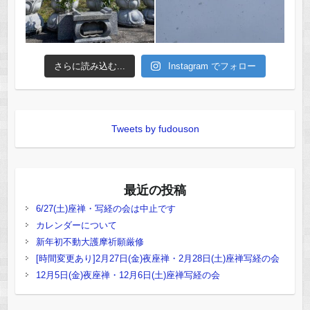
さらに読み込む...
Instagram でフォロー
Tweets by fudouson
最近の投稿
6/27(土)座禅・写経の会は中止です
カレンダーについて
新年初不動大護摩祈願厳修
[時間変更あり]2月27日(金)夜座禅・2月28日(土)座禅写経の会
12月5日(金)夜座禅・12月6日(土)座禅写経の会