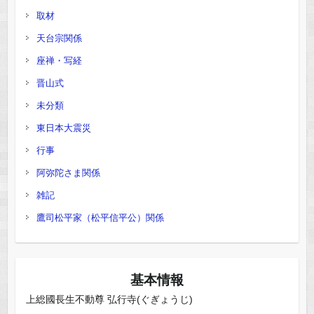
取材
天台宗関係
座禅・写経
晋山式
未分類
東日本大震災
行事
阿弥陀さま関係
雑記
鷹司松平家（松平信平公）関係
基本情報
上総國長生不動尊 弘行寺(ぐぎょうじ)