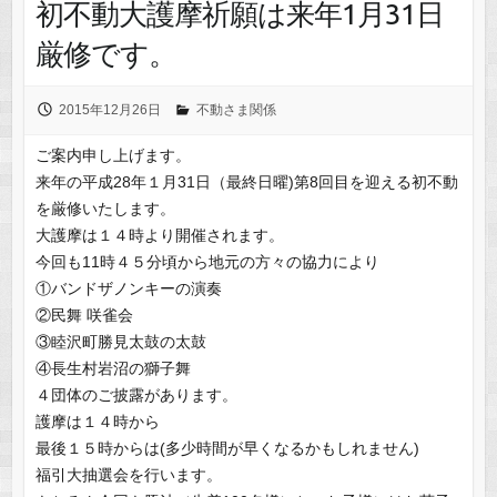
初不動大護摩祈願は来年1月31日
厳修です。
2015年12月26日
不動さま関係
ご案内申し上げます。
来年の平成28年１月31日（最終日曜)第8回目を迎える初不動
を厳修いたします。
大護摩は１４時より開催されます。
今回も11時４５分頃から地元の方々の協力により
①バンドザノンキーの演奏
②民舞 咲雀会
③睦沢町勝見太鼓の太鼓
④長生村岩沼の獅子舞
４団体のご披露があります。
護摩は１４時から
最後１５時からは(多少時間が早くなるかもしれません)
福引大抽選会を行います。