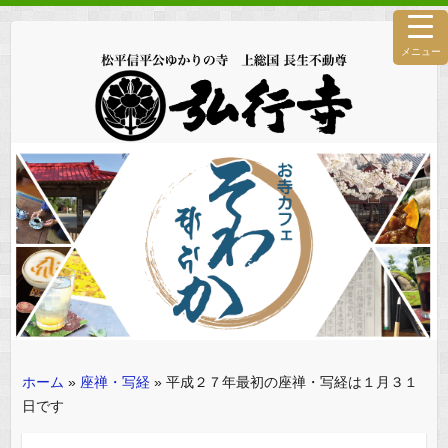
メニュー
ホーム
»
座禅・写経
»
平成２７年最初の座禅・写経は１月３１
日です