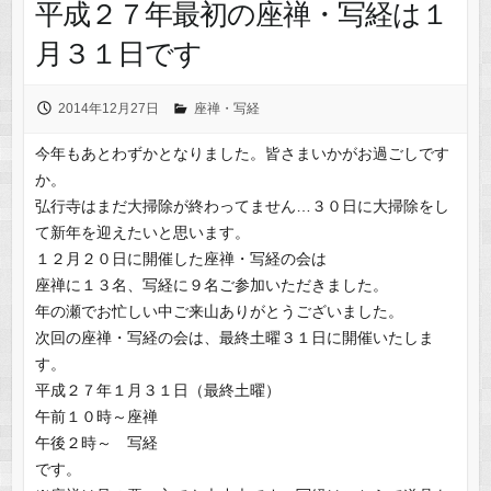
平成２７年最初の座禅・写経は１
月３１日です
2014年12月27日
座禅・写経
今年もあとわずかとなりました。皆さまいかがお過ごしです
か。
弘行寺はまだ大掃除が終わってません…３０日に大掃除をし
て新年を迎えたいと思います。
１２月２０日に開催した座禅・写経の会は
座禅に１３名、写経に９名ご参加いただきました。
年の瀬でお忙しい中ご来山ありがとうございました。
次回の座禅・写経の会は、最終土曜３１日に開催いたしま
す。
平成２７年１月３１日（最終土曜）
午前１０時～座禅
午後２時～ 写経
です。