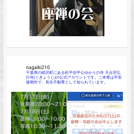
nagaiki210
千葉県の睦沢町にある松平信平公ゆかりの寺 天台宗弘
行寺(ぐぎょうじ)の公式アカウントです。ご本尊は平安
後期作で、長生不動尊として知られています。