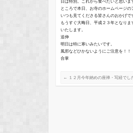
日は特別。これから食べたいと思いま
ところで本日、お寺のホームページの
いつも見てくださる皆さんのおかげで
もうすぐ大晦日、平成２３年となりま
いたします。
追伸
明日は特に寒いみたいです。
風邪などひかないようにご注意を！！
合掌
←
１２月今年納めの座禅・写経でし