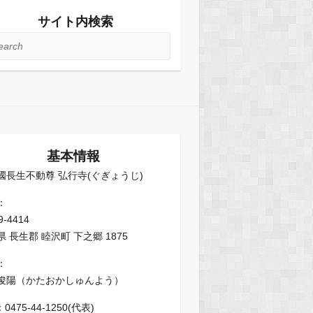
サイト内検索
rch
基本情報
國長生不動尊 弘行寺(ぐぎょうじ)
：
9-4414
 長生郡 睦沢町 下之郷 1875
：
俊陽（かたおかしゅんよう）
：0475-44-1250(代表)