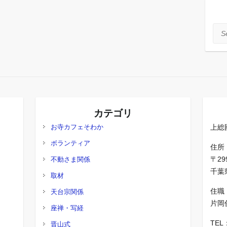
Sea
カテゴリ
お寺カフェそわか
上総
ボランティア
住所
〒29
不動さま関係
千葉県
取材
住職
天台宗関係
片岡
座禅・写経
TEL
晋山式