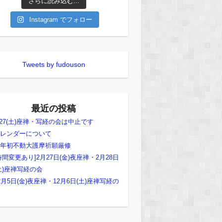
さらに読み込む...
Instagram でフォロー
Tweets by fudouson
最近の投稿
/27(土)座禅・写経の会は中止です
レンダーについて
年初不動大護摩祈願厳修
時間変更あり]2月27日(金)夜座禅・2月28日
土)座禅写経の会
2月5日(金)夜座禅・12月6日(土)座禅写経の