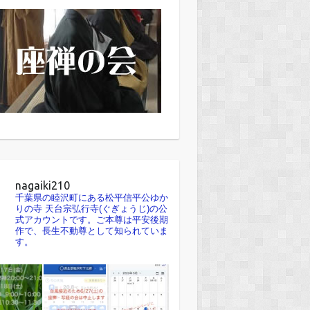
nagaiki210
千葉県の睦沢町にある松平信平公ゆか
りの寺 天台宗弘行寺(ぐぎょうじ)の公
式アカウントです。ご本尊は平安後期
作で、長生不動尊として知られていま
す。