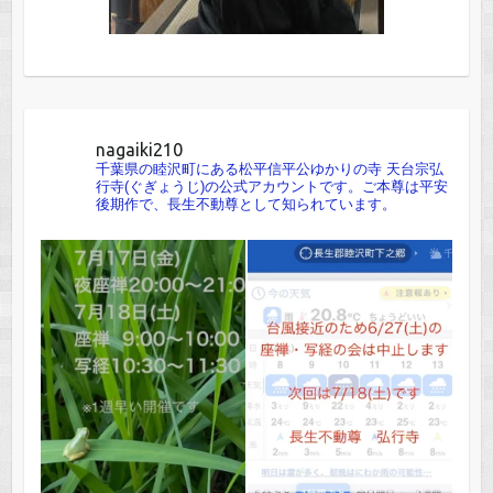
nagaiki210
千葉県の睦沢町にある松平信平公ゆかりの寺 天台宗弘
行寺(ぐぎょうじ)の公式アカウントです。ご本尊は平安
後期作で、長生不動尊として知られています。