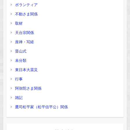
ボランティア
不動さま関係
取材
天台宗関係
座禅・写経
晋山式
未分類
東日本大震災
行事
阿弥陀さま関係
雑記
鷹司松平家（松平信平公）関係