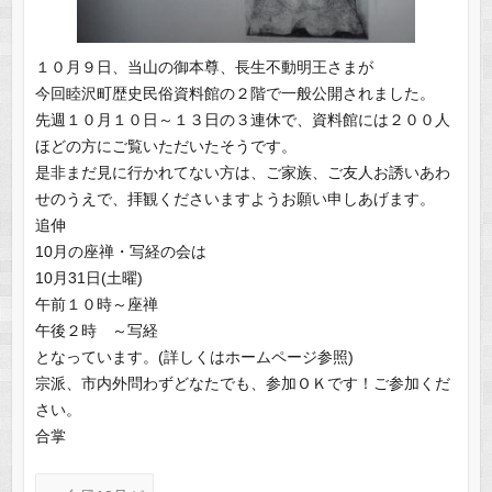
１０月９日、当山の御本尊、長生不動明王さまが
今回睦沢町歴史民俗資料館の２階で一般公開されました。
先週１０月１０日～１３日の３連休で、資料館には２００人
ほどの方にご覧いただいたそうです。
是非まだ見に行かれてない方は、ご家族、ご友人お誘いあわ
せのうえで、拝観くださいますようお願い申しあげます。
追伸
10月の座禅・写経の会は
10月31日(土曜)
午前１０時～座禅
午後２時 ～写経
となっています。(詳しくはホームページ参照)
宗派、市内外問わずどなたでも、参加ＯＫです！ご参加くだ
さい。
合掌