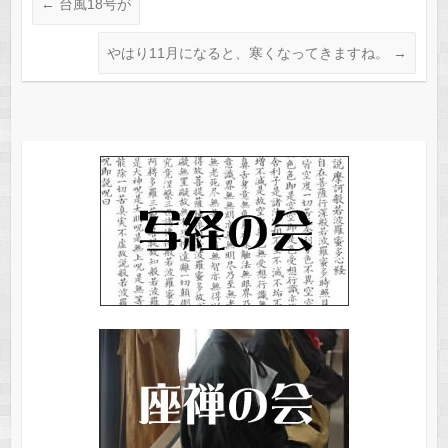
←
台風18号が
やはり11月になると、寒くなってきますね。
→