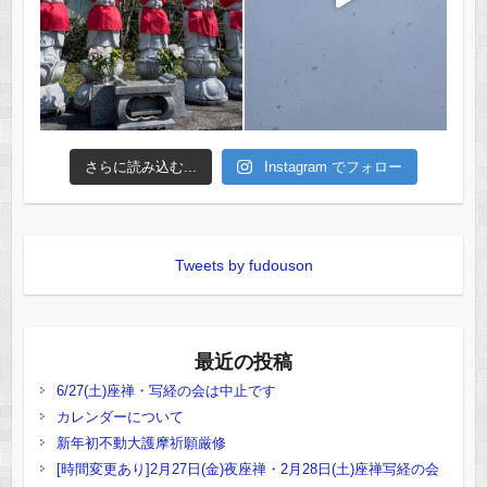
さらに読み込む...
Instagram でフォロー
Tweets by fudouson
最近の投稿
6/27(土)座禅・写経の会は中止です
カレンダーについて
新年初不動大護摩祈願厳修
[時間変更あり]2月27日(金)夜座禅・2月28日(土)座禅写経の会