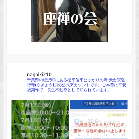
nagaiki210
千葉県の睦沢町にある松平信平公ゆかりの寺 天台宗弘
行寺(ぐぎょうじ)の公式アカウントです。ご本尊は平安
後期作で、長生不動尊として知られています。