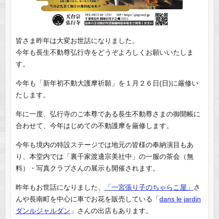
皆さま昨年は大変お世話になりました。
今年も長生不動尊弘行寺をどうぞよろしくお願いいたしま
す。
今年も「新年初不動大護摩祈願」を１月２６日(日)に厳修い
たします。
年に一度、弘行寺のご本尊である長生不動尊さまの御開帳に
合わせて、今年はじめての不動護摩を厳修します。
今年も境内の特設ステージでは地元の皆様の奉納演目もあ
り、本堂内では「裏千家渡邊宗美社中」の一服の茶会（無
料）・写真クラブさんの展示も開催されます。
昨年もお世話になりました、
「一宮張り子のちゃらこ屋」
さ
んや長南町を中心に車でお花を販売している「
dans le jardin
ダンルジャルダン
」さんの出店もあります。