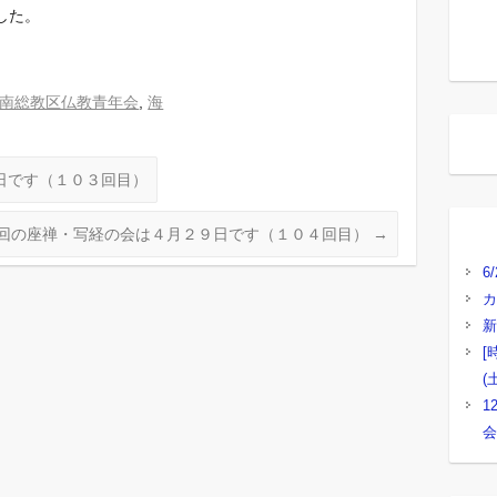
した。
南総教区仏教青年会
,
海
日です（１０３回目）
回の座禅・写経の会は４月２９日です（１０４回目）
→
6
カ
新
[
(
1
会