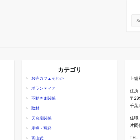
Sea
カテゴリ
お寺カフェそわか
上総
ボランティア
住所
〒29
不動さま関係
千葉県
取材
住職
天台宗関係
片岡
座禅・写経
TEL
晋山式