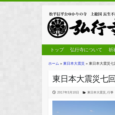
トップ
弘行寺について
祈
ホーム
»
東日本大震災
»
東日本大震災七
東日本大震災七
2017年3月10日
東日本大震災
,
行事