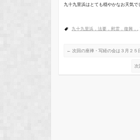
九十九里浜はとても穏やかなお天気で
九十九里浜，法要，慰霊，復興，
,
←
次回の座禅・写経の会は３月２５
次