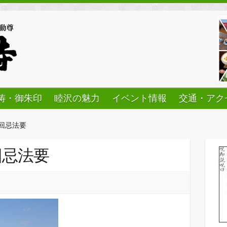
祷・御朱印
睦沢の魅力
イベント情報
交通・アク
回忌法要
回忌法要