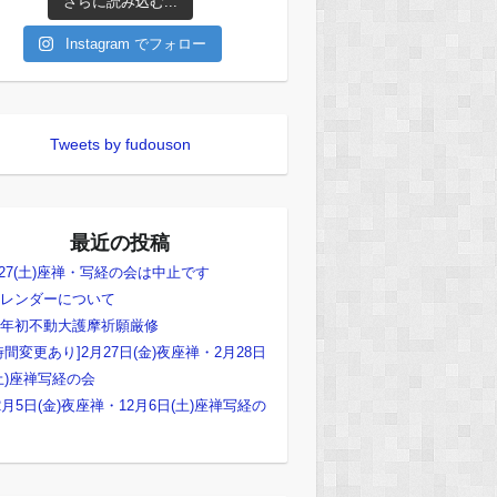
さらに読み込む...
Instagram でフォロー
Tweets by fudouson
最近の投稿
/27(土)座禅・写経の会は中止です
レンダーについて
年初不動大護摩祈願厳修
時間変更あり]2月27日(金)夜座禅・2月28日
土)座禅写経の会
2月5日(金)夜座禅・12月6日(土)座禅写経の