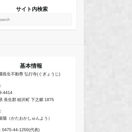
サイト内検索
rch
基本情報
國長生不動尊 弘行寺(ぐぎょうじ)
：
9-4414
 長生郡 睦沢町 下之郷 1875
：
俊陽（かたおかしゅんよう）
：0475-44-1250(代表)