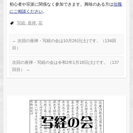
初心者や宗派に関係なく参加できます。興味のある方は
住職
にご相談ください
。
写経
,
座禅
,
花
←
次回の座禅・写経の会は10月26日(土)です。（134回
目）
次回の座禅・写経の会は令和2年1月18日(土)です。（137
回目）
→